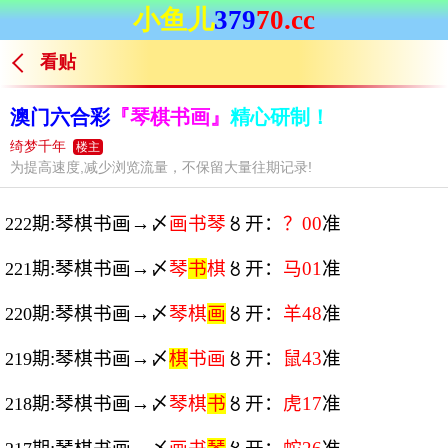
小鱼儿
379
70.cc
看贴
澳门六合彩
『琴棋书画』
精心研制！
绮梦千年
楼主
为提高速度,减少浏览流量，不保留大量往期记录!