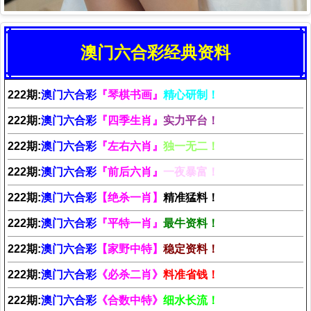
澳门六合彩经典资料
222期:
澳门六合彩
『琴棋书画』
精心研制！
222期:
澳门六合彩
『四季生肖』
实力平台！
222期:
澳门六合彩
『左右六肖』
独一无二！
222期:
澳门六合彩
『前后六肖』
一夜暴富！
222期:
澳门六合彩
【绝杀一肖】
精准猛料！
222期:
澳门六合彩
『平特一肖』
最牛资料！
222期:
澳门六合彩
【家野中特】
稳定资料！
222期:
澳门六合彩
《必杀二肖》
料准省钱！
222期:
澳门六合彩
《合数中特》
细水长流！